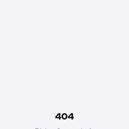
Incentivar | Plataforma de Campanhas de Incentivo B2B