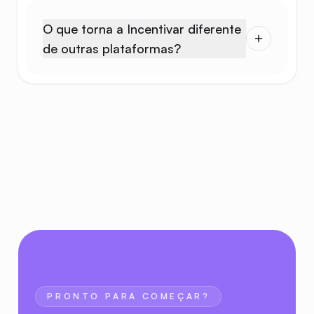
O que torna a Incentivar diferente
Empresas que transfor
de outras plataformas?
reconhecimento em
performance
PRONTO PARA COMEÇAR?