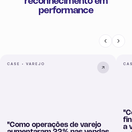
CASE ·
VAREJO
CAS
"
C
fi
"
Como operações de varejo
a 