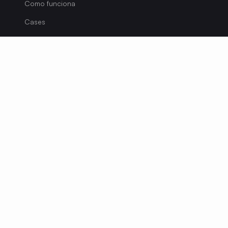
Como funciona
Cases
Sobre nós
Diagnóstico
Blog
Carreira