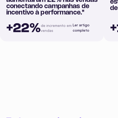
aumentaram 22% nas vendas
es
conectando campanhas de
de
incentivo à performance.
"
+22%
Ler artigo
de incremento em
completo
vendas