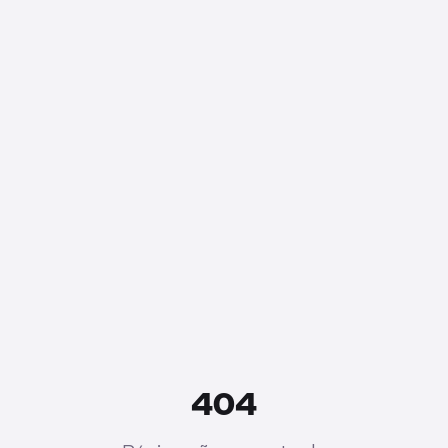
Incentivar | Plataforma de Campanhas de Incentivo B2B